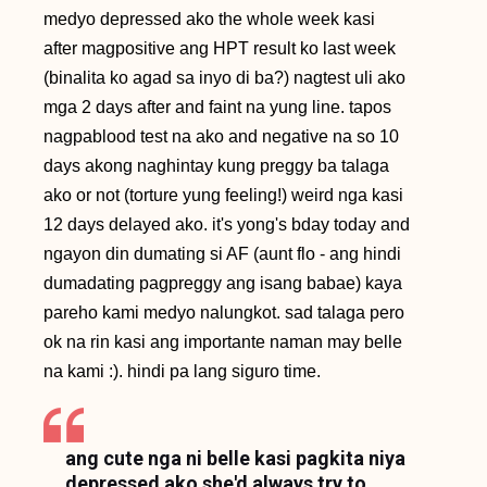
medyo depressed ako the whole week kasi
after magpositive ang HPT result ko last week
(binalita ko agad sa inyo di ba?) nagtest uli ako
mga 2 days after and faint na yung line. tapos
nagpablood test na ako and negative na so 10
days akong naghintay kung preggy ba talaga
ako or not (torture yung feeling!) weird nga kasi
12 days delayed ako. it's yong's bday today and
ngayon din dumating si AF (aunt flo - ang hindi
dumadating pagpreggy ang isang babae) kaya
pareho kami medyo nalungkot. sad talaga pero
ok na rin kasi ang importante naman may belle
na kami :). hindi pa lang siguro time.
ang cute nga ni belle kasi pagkita niya
depressed ako she'd always try to