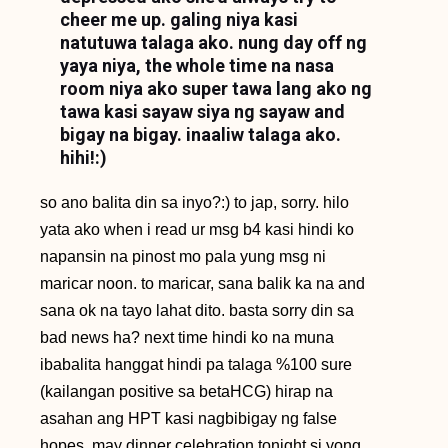
cheer me up. galing niya kasi
natutuwa talaga ako. nung day off ng
yaya niya, the whole time na nasa
room niya ako super tawa lang ako ng
tawa kasi sayaw siya ng sayaw and
bigay na bigay. inaaliw talaga ako.
hihi!:)
so ano balita din sa inyo?:) to jap, sorry. hilo
yata ako when i read ur msg b4 kasi hindi ko
napansin na pinost mo pala yung msg ni
maricar noon. to maricar, sana balik ka na and
sana ok na tayo lahat dito. basta sorry din sa
bad news ha? next time hindi ko na muna
ibabalita hanggat hindi pa talaga %100 sure
(kailangan positive sa betaHCG) hirap na
asahan ang HPT kasi nagbibigay ng false
hopes. may dinner celebration tonight si yong.