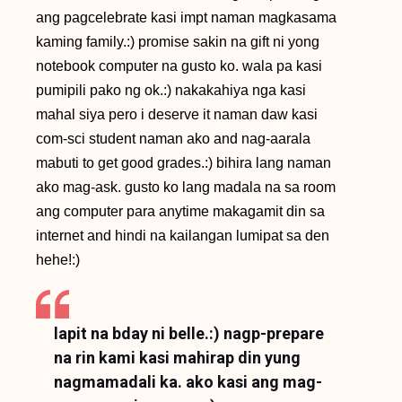
ang pagcelebrate kasi impt naman magkasama
kaming family.:) promise sakin na gift ni yong
notebook computer na gusto ko. wala pa kasi
pumipili pako ng ok.:) nakakahiya nga kasi
mahal siya pero i deserve it naman daw kasi
com-sci student naman ako and nag-aarala
mabuti to get good grades.:) bihira lang naman
ako mag-ask. gusto ko lang madala na sa room
ang computer para anytime makagamit din sa
internet and hindi na kailangan lumipat sa den
hehe!:)
lapit na bday ni belle.:) nagp-prepare
na rin kami kasi mahirap din yung
nagmamadali ka. ako kasi ang mag-