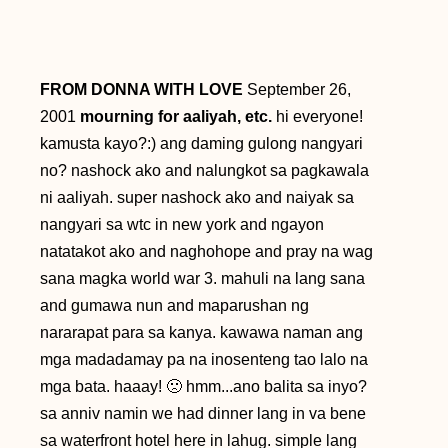
FROM DONNA WITH LOVE
September 26,
2001
mourning for aaliyah, etc.
hi everyone!
kamusta kayo?:) ang daming gulong nangyari
no? nashock ako and nalungkot sa pagkawala
ni aaliyah. super nashock ako and naiyak sa
nangyari sa wtc in new york and ngayon
natatakot ako and naghohope and pray na wag
sana magka world war 3.
mahuli na lang sana
and gumawa nun and maparushan ng
nararapat para sa kanya. kawawa naman ang
mga madadamay pa na inosenteng tao lalo na
mga bata. haaay! 🙁 hmm...ano balita sa inyo?
sa anniv namin we had dinner lang in va bene
sa waterfront hotel here in lahug. simple lang