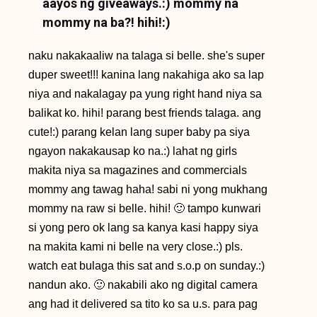
aayos ng giveaways.:) mommy na
mommy na ba?! hihi!:)
naku nakakaaliw na talaga si belle. she's super
duper sweet!!! kanina lang nakahiga ako sa lap
niya and nakalagay pa yung right hand niya sa
balikat ko. hihi! parang best friends talaga. ang
cute!:) parang kelan lang super baby pa siya
ngayon nakakausap ko na.:) lahat ng girls
makita niya sa magazines and commercials
mommy ang tawag haha! sabi ni yong mukhang
mommy na raw si belle. hihi! 🙂 tampo kunwari
si yong pero ok lang sa kanya kasi happy siya
na makita kami ni belle na very close.:) pls.
watch eat bulaga this sat and s.o.p on sunday.:)
nandun ako. 🙂 nakabili ako ng digital camera
ang had it delivered sa tito ko sa u.s. para pag